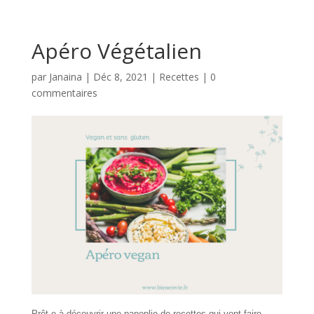
Apéro Végétalien
par
Janaina
|
Déc 8, 2021
|
Recettes
|
0
commentaires
Prêt.e à découvrir une panoplie de recettes qui vont faire