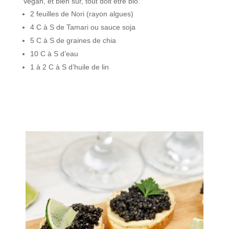
Vegan, et bien sûr, tout doit être bio.
2 feuilles de Nori (rayon algues)
4 C à S de Tamari ou sauce soja
5 C à S de graines de chia
10 C à S d’eau
1 à 2 C à S d’huile de lin