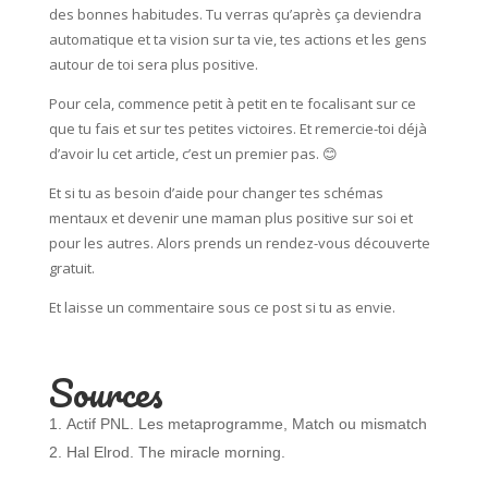
des bonnes habitudes. Tu verras qu’après ça deviendra
automatique et ta vision sur ta vie, tes actions et les gens
autour de toi sera plus positive.
Pour cela, commence petit à petit en te focalisant sur ce
que tu fais et sur tes petites victoires. Et remercie-toi déjà
d’avoir lu cet article, c’est un premier pas. 😊
Et si tu as besoin d’aide pour changer tes schémas
mentaux et devenir une maman plus positive sur soi et
pour les autres. Alors prends un rendez-vous découverte
gratuit.
Et laisse un commentaire sous ce post si tu as envie.
Sources
Actif PNL. Les metaprogramme, Match ou mismatch
Hal Elrod. The miracle morning.