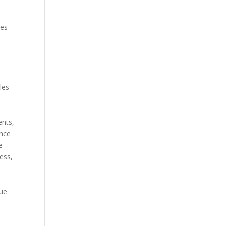
tes
les
ents,
ance
e
ess,
que