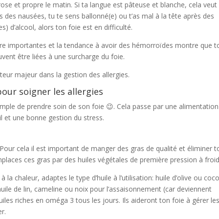
ose et propre le matin. Si ta langue est pâteuse et blanche, cela veut 
as des nausées, tu te sens ballonné(e) ou t’as mal à la tête après des
) d’alcool, alors ton foie est en difficulté.
mière importantes et la tendance à avoir des hémorroïdes montre que t
euvent être liées à une surcharge du foie.
cteur majeur dans la gestion des allergies.
ur soigner les allergies
imple de prendre soin de son foie 😉. Cela passe par une alimentation
l et une bonne gestion du stress.
. Pour cela il est important de manger des gras de qualité et éliminer t
mplaces ces gras par des huiles végétales de première pression à froid
 chaleur, adaptes le type d’huile à l’utilisation: huile d’olive ou coc
, huile de lin, cameline ou noix pour l’assaisonnement (car deviennent
iles riches en oméga 3 tous les jours. Ils aideront ton foie à gérer le
er.