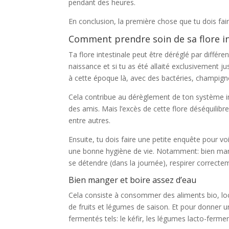
pendant des heures.
En conclusion, la première chose que tu dois faire
Comment prendre soin de sa flore in
Ta flore intestinale peut être déréglé par différ
naissance et si tu as été allaité exclusivement jus
à cette époque là, avec des bactéries, champign
Cela contribue au dérèglement de ton système im
des amis. Mais l’excès de cette flore déséquilib
entre autres.
Ensuite, tu dois faire une petite enquête pour voir
une bonne hygiène de vie. Notamment: bien mange
se détendre (dans la journée), respirer correcte
Bien manger et boire assez d’eau
Cela consiste à consommer des aliments bio, loc
de fruits et légumes de saison. Et pour donner 
fermentés tels: le kéfir, les légumes lacto-ferme