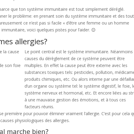
st parce que ton système immunitaire est tout simplement déréglé.
nner le problème: en prenant soin du système immunitaire et des tou
heureusement ce n’est pas si facile « d’être une femme ou un homme
immunitaire, voici quelques pistes pour l’aider. 😊
es allergies?
Le point central est le système immunitaire. Néanmoins 
causes du dérèglement de ce système peuvent être
 de son foie
multiples. En effet la cause peut être externe avec les
substances toxiques tels: pesticides, pollution, médicam
produits chimiques, etc. Ou alors interne par une défaill
d’un organe ou système tel: le système digestif, le foie, l
système nerveux et hormonal, etc. Et encore liées au str
à une mauvaise gestion des émotions, et à tous ces
facteurs réunis.
ause première pour pouvoir éliminer vraiment l’allergie. C’est pour cela 
 causes physiologiques des allergies.
nal marche bien?