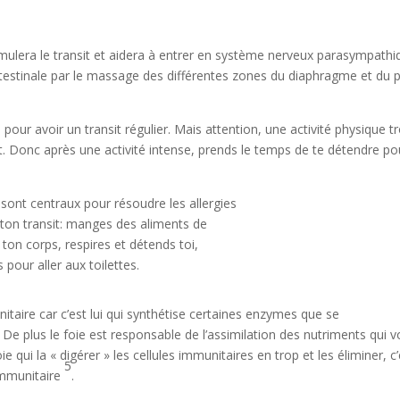
timulera le transit et aidera à entrer en système nerveux parasympathi
 intestinale par le massage des différentes zones du diaphragme et du p
, pour avoir un transit régulier. Mais attention, une activité physique t
nsit. Donc après une activité intense, prends le temps de te détendre po
.
ton transit: manges des aliments de
 ton corps, respires et détends toi,
pour aller aux toilettes.
taire car c’est lui qui synthétise certaines enzymes que se
De plus le foie est responsable de l’assimilation des nutriments qui v
ie qui la « digérer » les cellules immunitaires en trop et les éliminer, c
5
immunitaire
.