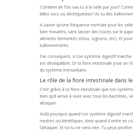
Combien de fois vas tu à la selle par jour? Comme
billes secs ou déchiquetées? As tu des ballonn
A savoir qu’une fréquence normale pour les selles
bien moulées, sans laisser des traces sur le papie
aliments fermentés (chou, oignons, etc). Et pour 
ballonnements.
Par conséquent, si ton système digestif marche moi
est déséquilibré. Or la flore intestinale joue un
du système immunitaire.
Le rôle de la flore intestinale dans le
C’est grâce à ta flore intestinale que ton systè
bien qu’il arrive à vivre avec tous les bactéries, 
attaquer.
Voilà pourquoi quand ton système digestif marche
neutres ou bénéfiques. Ainsi quand il entre en con
l’attaquer. Et toi tu ne sens rien. Tu peux profit