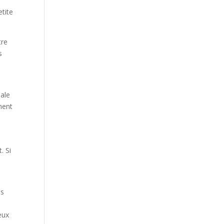
etite
tre
s
nale
ement
. Si
es
eux