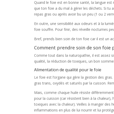
Quand le foie est en bonne santé, la langue est r
que ton foie a du mal à gérer les déchets. Si tu 
repas gras ou après avoir bu un peu (1 ou 2 verres
En outre, une sensibilité aux odeurs et à la lu
foie souffre. Pour finir, des réveille nocturnes p
Bref, prends bien soin de ton foie car il est un a
Comment prendre soin de son foie po
Comme tout dans la naturopathie, il est assez s
qualité, la réduction de toxiques, un bon sommei
Alimentation de qualité pour le foie
Le foie est l’organe qui gère la gestion des gras
gras trans, oxydés et saturés par la cuisson. Re
Mais, comme chaque huile résiste différemment à la
pour la cuisson (car résistent bien à la chaleur)
toxiques avec la chaleur). Veilles à manger des hu
inflammations en plus de lui nourrir et lui protég