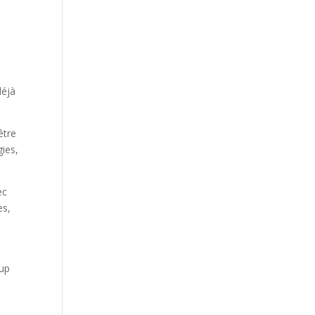
e
déjà
être
gies,
ec
es,
oup
s