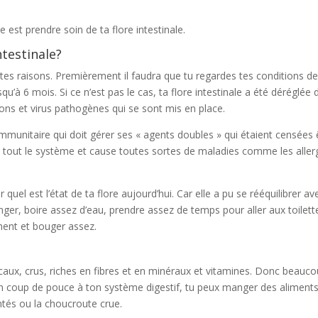
 est prendre soin de ta flore intestinale.
testinale?
entes raisons. Premièrement il faudra que tu regardes tes conditions d
qu’à 6 mois. Si ce n’est pas le cas, ta flore intestinale a été déréglée 
ons et virus pathogènes qui se sont mis en place.
munitaire qui doit gérer ses « agents doubles » qui étaient censées 
re tout le système et cause toutes sortes de maladies comme les aller
 quel est l’état de ta flore aujourd’hui. Car elle a pu se rééquilibrer av
r, boire assez d’eau, prendre assez de temps pour aller aux toilett
ment et bouger assez.
aux, crus, riches en fibres et en minéraux et vitamines. Donc beauc
un coup de pouce à ton système digestif, tu peux manger des aliment
ntés ou la choucroute crue.