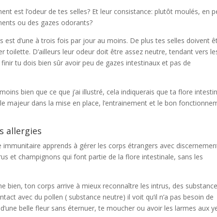
nt est l’odeur de tes selles? Et leur consistance: plutôt moulés, en p
ements ou des gazes odorants?
 est d’une à trois fois par jour au moins. De plus tes selles doivent ê
r toilette. D’ailleurs leur odeur doit être assez neutre, tendant vers le
finir tu dois bien sûr avoir peu de gazes intestinaux et pas de
ns bien que ce que j’ai illustré, cela indiquerais que ta flore intesti
 rôle majeur dans la mise en place, l’entrainement et le bon fonctionn
s allergies
me immunitaire apprends à gérer les corps étrangers avec discernement
virus et champignons qui font partie de la flore intestinale, sans les
 bien, ton corps arrive à mieux reconnaître les intrus, des substanc
tact avec du pollen ( substance neutre) il voit qu’il n’a pas besoin de
er d’une belle fleur sans éternuer, te moucher ou avoir les larmes aux y