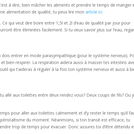
c’est à dire, bien mâcher les aliments et prendre le temps de manger 
une alimentation de qualité, tu peux lire mon
article ici.
Ce qui veut dire boire entre 1,5l et 2l d’eau de qualité par jour pour
urront être éliminées facilement. Si tu veux savoir plus sur l’eau, rega
tu dois entrer en mode parasympathique (pour le système nerveux). P
 et bien respirer. La respiration aidera aussi à masser tes intestins av
outil qui t’aideras à réguler à la fois ton système nerveux et aussi à b
t tu allé aux toilettes entre deux rendez vous? Deux coups de fils? Ou 
temps pour aller aux toilettes calmement et d’y rester le temps qu’il f
e péristaltisme du moment. Néanmoins, si ton transit est efficace, tu
attendre trop de temps pour évacuer. Donc assures toi d’être détendu e