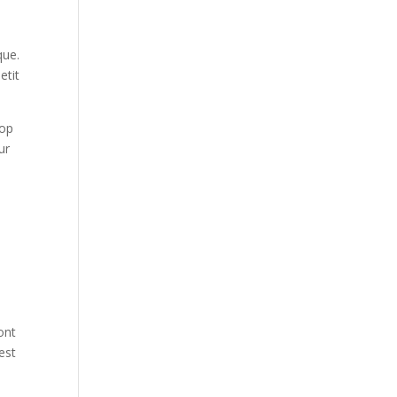
que.
etit
rop
ur
ont
’est