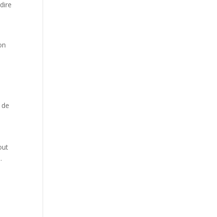
dire
on
 de
out
.
o
s