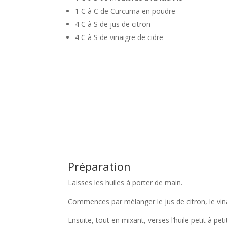
1 C à C de Curcuma en poudre
4 C à S de jus de citron
4 C à S de vinaigre de cidre
Préparation
Laisses les huiles à porter de main.
Commences par mélanger le jus de citron, le vina
Ensuite, tout en mixant, verses l’huile petit à p